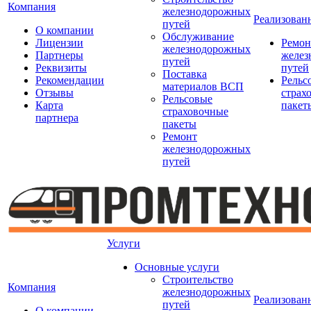
Компания
железнодорожных
Реализован
путей
О компании
Обслуживание
Лицензии
Ремон
железнодорожных
Партнеры
желез
путей
Реквизиты
путей
Поставка
Рекомендации
Рельс
материалов ВСП
Отзывы
страх
Рельсовые
Карта
пакет
страховочные
партнера
пакеты
Ремонт
железнодорожных
путей
Услуги
Основные услуги
Строительство
Компания
железнодорожных
Реализован
путей
О компании