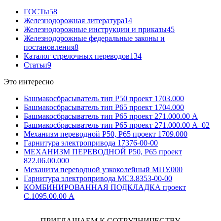
ГОСТы
58
Железнодорожная литература
14
Железнодорожные инструкции и приказы
45
Железнодорожные федеральные законы и
постановления
8
Каталог стрелочных переводов
134
Статьи
9
Это интересно
Башмакосбрасыватель тип Р50 проект 1703.000
Башмакосбрасыватель тип Р65 проект 1704.000
Башмакосбрасыватель тип Р65 проект 271.000.00 А
Башмакосбрасыватель тип Р65 проект 271.000.00 А–02
Механизм переводной Р50, Р65 проект 1709.000
Гарнитура электропривода 17376-00-00
МЕХАНИЗМ ПЕРЕВОДНОЙ Р50, Р65 проект
822.06.00.000
Механизм переводной узкоколейный МПУ.000
Гарнитура электропривода МСЗ.8353-00-00
КОМБИНИРОВАННАЯ ПОДКЛАДКА проект
С.1095.00.00 А
ПРИГЛАШАЕМ К СОТРУДНИЧЕСТВУ