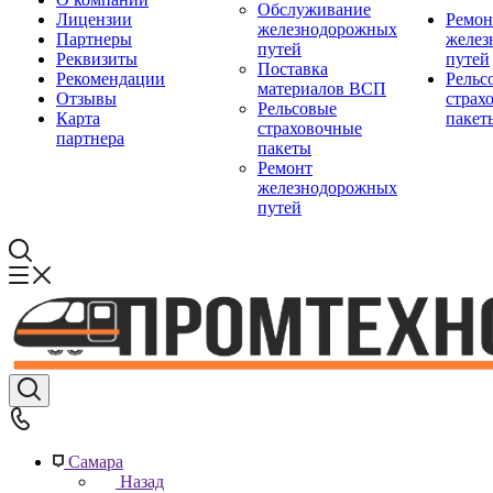
Обслуживание
Лицензии
Ремон
железнодорожных
Партнеры
желез
путей
Реквизиты
путей
Поставка
Рекомендации
Рельс
материалов ВСП
Отзывы
страх
Рельсовые
Карта
пакет
страховочные
партнера
пакеты
Ремонт
железнодорожных
путей
Самара
Назад