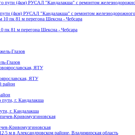
пути (4км) РУСАЛ "Кандалакша" с ремонтом железнодорожного 
10 пк 81 м перегона Шексна - Чебсара
ль-Глазов
оярославская, ЯТУ
район
ути, г. Кандалакша
пичев-Кривомузгиновская