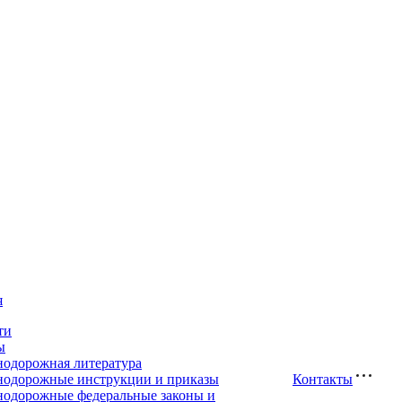
я
ти
ы
нодорожная литература
нодорожные инструкции и приказы
Контакты
нодорожные федеральные законы и