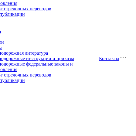
новления
ог стрелочных переводов
публикации
я
ти
ы
нодорожная литература
нодорожные инструкции и приказы
Контакты
нодорожные федеральные законы и
новления
ог стрелочных переводов
публикации