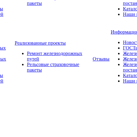
пакеты
поста
ты
Катал
ей
Наши 
Информаци
Новос
Реализованные проекты
ных
ГОСТ
Ремонт железнодорожных
Желез
ных
путей
Отзывы
Желез
Рельсовые страховочные
Желез
пакеты
поста
ты
Катал
ей
Наши 