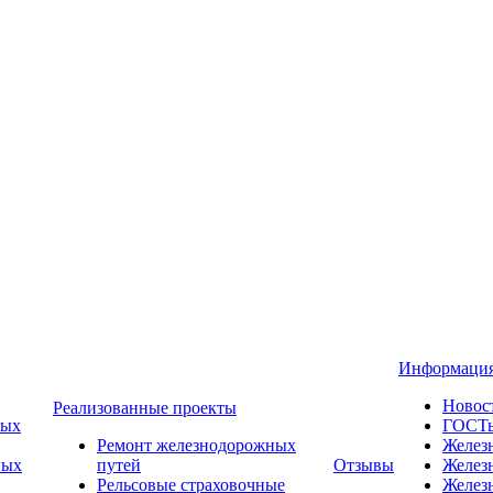
Информаци
Новос
Реализованные проекты
ных
ГОСТ
Ремонт железнодорожных
Желез
ных
путей
Отзывы
Желез
Рельсовые страховочные
Желез