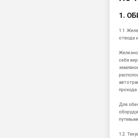
1. О
1.1. Же
отвода 
Железно
себя вер
земляно
располо
автотра
прохода
Для обе
оборудуе
путевыми
1.2. Тек