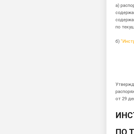
а) распо
содержан
содержан
по теку
б)
"Инст
Утвержд
распоря
от 29 де
ИНС
ПО 