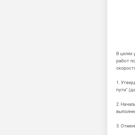
В целях
работ п
скорост
1. Утвер
пути" (д
2. Нача
выполне
3. Отмен