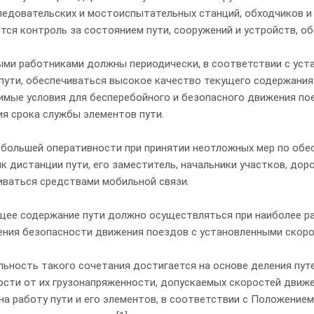
ледовательских и мостоиспытательных станций, обходчиков и 
тся контроль за состоянием пути, сооружений и устройств, о
ыми работниками должны периодически, в соответствии с уст
пути, обеспечиваться высокое качество текущего содержания 
имые условия для бесперебойного и безопасного движения по
ия срока службы элементов пути.
 большей оперативности при принятии неотложных мер по об
к дистанции пути, его заместитель, начальники участков, до
иваться средствами мобильной связи.
кущее содержание пути должно осуществляться при наиболее р
ения безопасности движения поездов с установленными скоро
ьность такого сочетания достигается на основе деления путе
ости от их грузонапряженности, допускаемых скоростей движ
на работу пути и его элементов, в соответствии с Положение