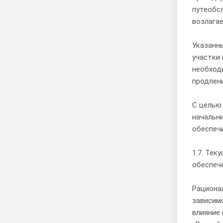
путеобс
возлагае
Указанн
участки 
необход
продлен
С целью
начальни
обеспеч
1.7. Те
обеспеч
Рационал
зависим
влияние 