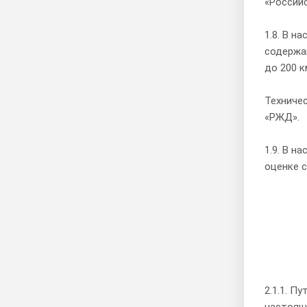
«Российс
1.8. В н
содержа
до 200 к
Техниче
«РЖД».
1.9. В н
оценке 
2.1.1. 
настоящ