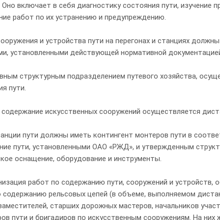
 Оно включает в себя диагностику состояния пути, изучение п
ние работ по их устранению и предупреждению.
 сооружения и устройства пути на перегонах и станциях должн
ми, установленными действующей нормативной документацией
новным структурным подразделением путевого хозяйства, осу
я пути.
 содержание искусственных сооружений осуществляется дист
танции пути должны иметь контингент монтеров пути в соотве
ние пути, установленными ОАО «РЖД», и утвержденным структ
ское оснащение, оборудование и инструменты.
анизация работ по содержанию пути, сооружений и устройств,
о содержанию рельсовых цепей (в объеме, выполняемом дистан
 заместителей, старших дорожных мастеров, начальников учас
ов пути и бригадиров по искусственным сооружениям. На них ж