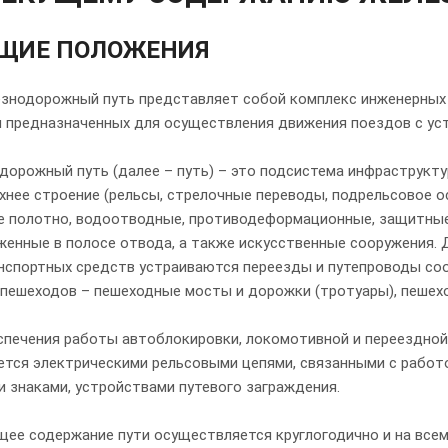
БЩИЕ ПОЛОЖЕНИЯ
лезнодорожный путь представляет собой комплекс инженерных 
и предназначенных для осуществления движения поездов с ус
дорожный путь (далее – путь) – это подсистема инфраструкт
хнее строение (рельсы, стрелочные переводы, подрельсовое о
е полотно, водоотводные, противодеформационные, защитные 
женные в полосе отвода, а также искусственные сооружения. 
нспортных средств устраиваются переезды и путепроводы соот
 пешеходов – пешеходные мосты и дорожки (тротуары), пешех
спечения работы автоблокировки, локомотивной и переездной 
тся электрическими рельсовыми цепями, связанными с работо
 знаками, устройствами путевого заграждения.
ущее содержание пути осуществляется круглогодично и на все