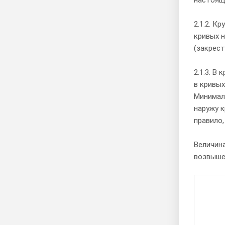
2.1.2. К
кривых н
(закрес
2.1.3. В
в кривы
Минимал
наружу к
правило,
Величина
возвышен