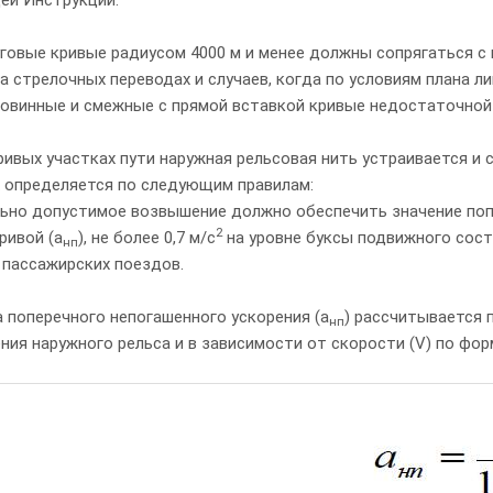
руговые кривые радиусом 4000 м и менее должны сопрягаться 
а стрелочных переводах и случаев, когда по условиям плана 
товинные и смежные с прямой вставкой кривые недостаточной 
 кривых участках пути наружная рельсовая нить устраивается 
х определяется по следующим правилам:
ьно допустимое возвышение должно обеспечить значение попе
2
ривой (а
), не более 0,7 м/с
на уровне буксы подвижного сост
нп
 пассажирских поездов.
 поперечного непогашенного ускорения (а
) рассчитывается 
нп
ия наружного рельса и в зависимости от скорости (V) по фор