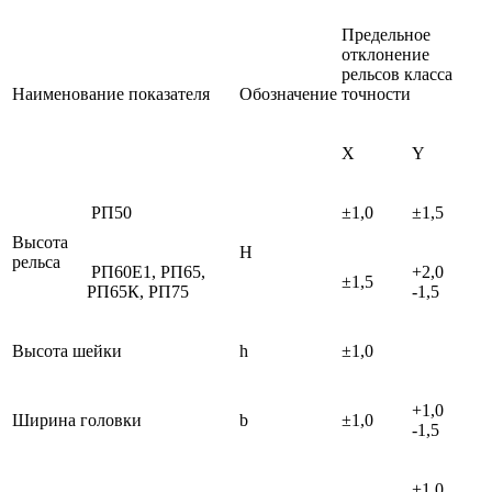
Предельное
отклонение
рельсов класса
Наименование показателя
Обозначение
точности
X
Y
РП50
±1,0
±1,5
Высота
Н
рельса
РП60Е1, РП65,
+2,0
±1,5
РП65К, РП75
-1,5
Высота шейки
h
±1,0
+1,0
Ширина головки
b
±1,0
-1,5
+1,0