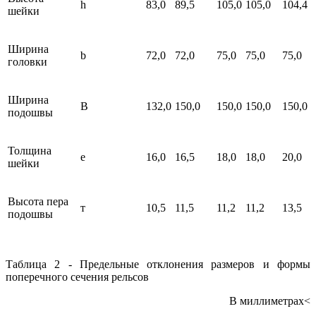
h
83,0
89,5
105,0
105,0
104,4
шейки
Ширина
b
72,0
72,0
75,0
75,0
75,0
головки
Ширина
В
132,0
150,0
150,0
150,0
150,0
подошвы
Толщина
е
16,0
16,5
18,0
18,0
20,0
шейки
Высота пера
т
10,5
11,5
11,2
11,2
13,5
подошвы
Таблица 2 - Предельные отклонения размеров и формы
поперечного сечения рельсов
В миллиметрах<