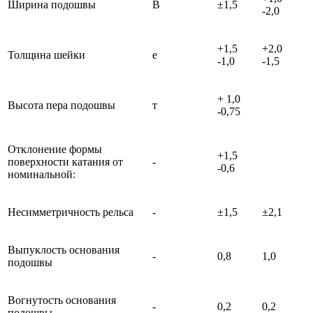
Ширина подошвы
В
±1,5
-2,0
+1,5
+2,0
Толщина шейки
е
-1,0
-1,5
+ 1,0
Высота пера подошвы
т
-0,75
Отклонение формы
+1,5
поверхности катания от
-
-0,6
номинальной:
Несимметричность рельса
-
±1,5
±2,1
Выпуклость основания
-
0,8
1,0
подошвы
Вогнутость основания
-
0,2
0,2
подошвы