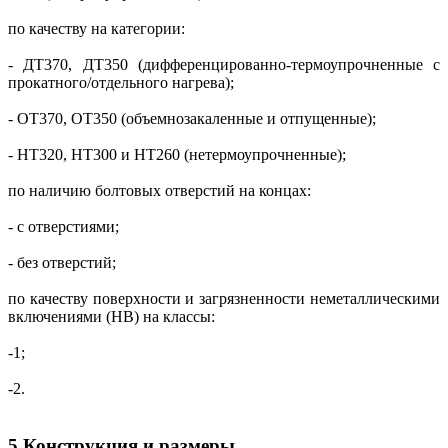
по качеству на категории:
- ДТ370, ДТ350 (дифференцированно-термоупрочненные с
прокатного/отдельного нагрева);
- ОТ370, ОТ350 (объемнозакаленные и отпущенные);
- НТ320, НТ300 и НТ260 (нетермоупрочненные);
по наличию болтовых отверстий на концах:
- с отверстиями;
- без отверстий;
по качеству поверхности и загрязненности неметаллическими
включениями (НВ) на классы:
-1;
-2.
5 Конструкция и размеры