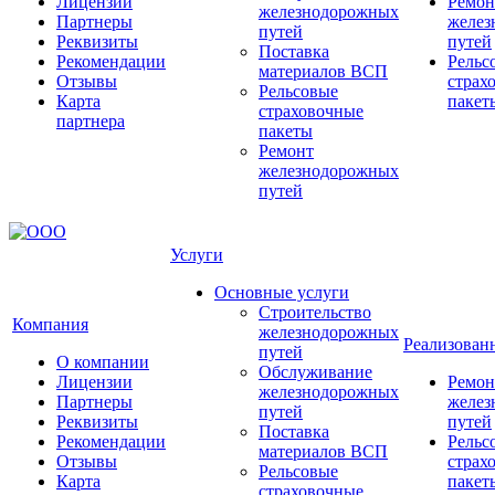
Лицензии
Ремон
железнодорожных
Партнеры
желез
путей
Реквизиты
путей
Поставка
Рекомендации
Рельс
материалов ВСП
Отзывы
страх
Рельсовые
Карта
пакет
страховочные
партнера
пакеты
Ремонт
железнодорожных
путей
Услуги
Основные услуги
Строительство
Компания
железнодорожных
Реализован
путей
О компании
Обслуживание
Лицензии
Ремон
железнодорожных
Партнеры
желез
путей
Реквизиты
путей
Поставка
Рекомендации
Рельс
материалов ВСП
Отзывы
страх
Рельсовые
Карта
пакет
страховочные