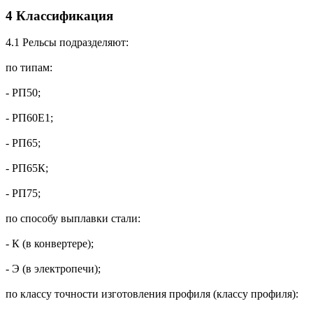
4 Классификация
4.1 Рельсы подразделяют:
по типам:
- РП50;
- РП60Е1;
- РП65;
- РП65К;
- РП75;
по способу выплавки стали:
- К (в конвертере);
- Э (в электропечи);
по классу точности изготовления профиля (классу профиля):