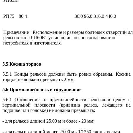
РП65К
РП75
80,4
36,0
96,0
316,0
446,0
Примечание - Расположение и размеры болтовых отверстий дл
рельсов типа РП60Е1 устанавливают по согласованию
потребителя и изготовителя.
5.5 Косина торцов
5.5.1 Концы рельсов должны быть ровно обрезаны. Косина
торцов не должна превышать 2 мм.
5.6 Прямолинейность и скручивание
5.6.1 Отклонение от прямолинейности рельсов в целом в
вертикальной плоскости (кривизна рельса, лежащего на
подошве или головке) не должна превышать:
- для рельсов длиной 25,00 м и более - 20 мм;
- для рельсов длиной менее 25,00 м - 1/1250 длины рельса.