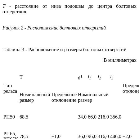
Т
- расстояние от низа подошвы до центра болтовых
отверствия.
Рисунок 2 - Расположение болтовых отверстий
Таблица 3 - Расположение и размеры болтовых отверстий
В миллиметрах
1
l
l
l
Т
d
1
2
3
Тип
Предел
рельса
отклон
Номинальный
Предельное
Номинальный
размер
отклонение
размер
РП50
68,5
34,0
66,0
216,0
356,0
РП65,
78,5
±1,0
36,0
96,0
316,0
446,0
±2,0