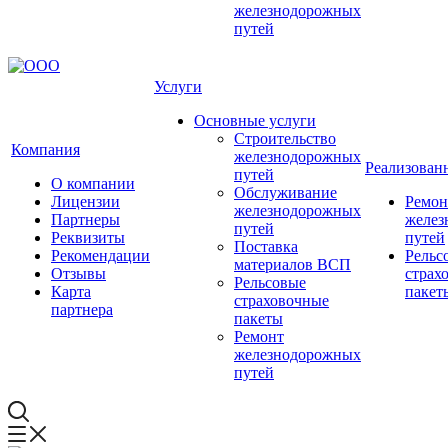
железнодорожных
путей
Услуги
Основные услуги
Строительство
Компания
железнодорожных
Реализован
путей
О компании
Обслуживание
Лицензии
Ремон
железнодорожных
Партнеры
желез
путей
Реквизиты
путей
Поставка
Рекомендации
Рельс
материалов ВСП
Отзывы
страх
Рельсовые
Карта
пакет
страховочные
партнера
пакеты
Ремонт
железнодорожных
путей