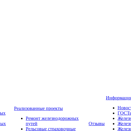
Информаци
Новос
Реализованные проекты
ных
ГОСТ
Ремонт железнодорожных
Желез
ных
путей
Отзывы
Желез
Рельсовые страховочные
Желез