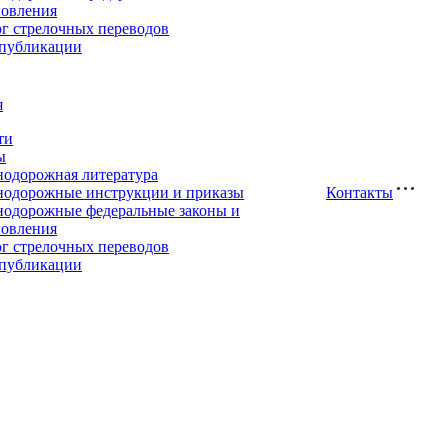
новления
ог стрелочных переводов
публикации
я
ти
ы
нодорожная литература
нодорожные инструкции и приказы
Контакты
нодорожные федеральные законы и
новления
ог стрелочных переводов
публикации