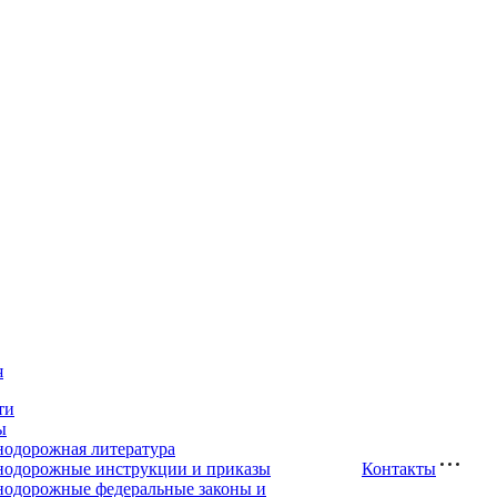
я
ти
ы
нодорожная литература
нодорожные инструкции и приказы
Контакты
нодорожные федеральные законы и